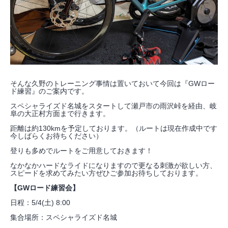
そんな久野のトレーニング事情は置いておいて今回は『GWロー
ド練習』のご案内です。
スペシャライズド名城をスタートして瀬戸市の雨沢峠を経由、岐
阜の大正村方面まで行きます。
距離は約130kmを予定しております。（ルートは現在作成中です
今しばらくお待ちください）
登りも多めでルートをご用意しておきます！
なかなかハードなライドになりますので更なる刺激が欲しい方、
スピードを求めてみたい方ぜひご参加お待ちしております。
【GWロード練習会】
日程：5/4(土) 8:00
集合場所：スペシャライズド名城