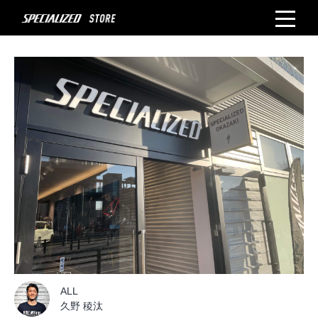
ALL
久野 稜汰