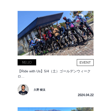
MEIJO
EVENT
【Ride with Us】5/4（土）ゴールデンウィーク
ロ…
久野 稜汰
2024.04.22