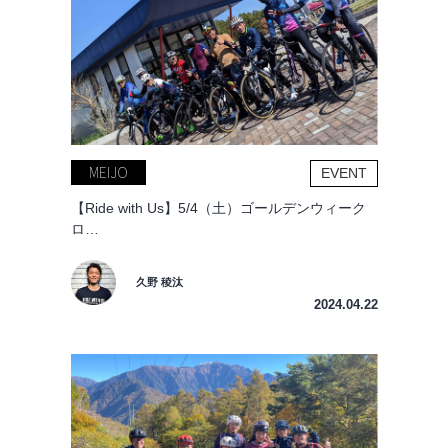
MEIJO
EVENT
【Ride with Us】5/4（土）ゴールデンウィーク
ロ…
久野 稜汰
2024.04.22