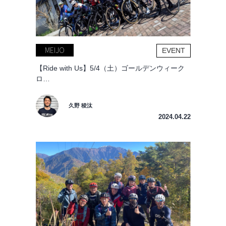
MEIJO
EVENT
【Ride with Us】5/4（土）ゴールデンウィーク
ロ…
久野 稜汰
2024.04.22