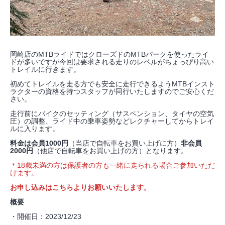
岡崎店のMTBライドではクローズドのMTBパークを使ったライ
ドが多いですが今回は要求される走りのレベルがちょっぴり高い
トレイルに行きます。
初めてトレイルを走る方でも安全に走行できるようMTBインスト
ラクターの資格を持つスタッフが同行いたしますのでご安心くだ
さい。
走行前にバイクのセッティング（サスペンション、タイヤの空気
圧）の調整、ライド中の乗車姿勢などレクチャーしてからトレイ
ルに入ります。
料金は会員1000円
（当店で自転車をお買い上げに方）
非会員
2000円
（他店で自転車をお買い上げの方）となります。
＊18歳未満の方は保護者の方も一緒に走られる場合ご参加いただ
けます。
お申し込みはこちらよりお願いいたします。
概要
・開催日：2023/12/23