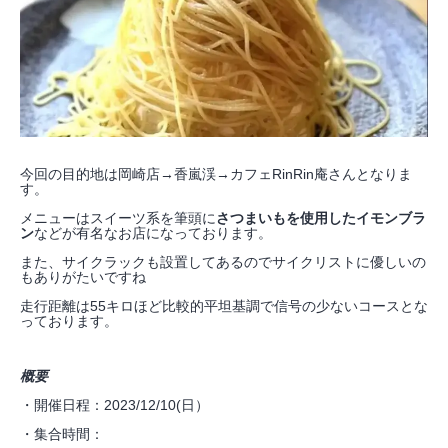
今回の目的地は岡崎店→香嵐渓→カフェRinRin庵さんとなりま
す。
メニューはスイーツ系を筆頭に
さつまいもを使用したイモンブラ
ン
などが有名なお店になっております。
また、サイクラックも設置してあるのでサイクリストに優しいの
もありがたいですね
走行距離は55キロほど比較的平坦基調で信号の少ないコースとな
っております。
概要
・開催日程：2023/12/10(日）
・集合時間：