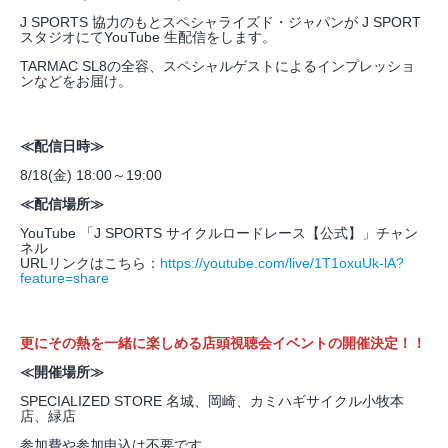
J SPORTS 協力のもとスペシャライズド・ジャパンが J SPORT
スタジオにてYouTube 生配信をします。
TARMAC SL8の全容、スペシャルゲストによるインプレッショ
ンなどをお届け。
≪配信日時≫
8/18(金) 18:00～19:00
≪配信場所≫
YouTube 「J SPORTS サイクルロードレース【公式】」チャン
ネル
URLリンクはこちら：
https://youtube.com/live/1T1oxuUk-lA?
feature=share
更にその熱を一緒に楽しめる店頭視聴会イベントの開催決定！！
≪開催場所≫
SPECIALIZED STORE 名城、岡崎、カミハギサイクル小牧本
店、緑店
参加費や参加申込は不要です。