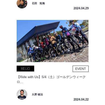
石田 拓海
2024.04.29
MEIJO
EVENT
【Ride with Us】5/4（土）ゴールデンウィーク
ロ…
久野 稜汰
2024.04.22